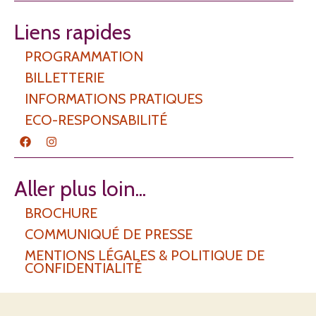
Liens rapides
PROGRAMMATION
BILLETTERIE
INFORMATIONS PRATIQUES
ECO-RESPONSABILITÉ
F
I
a
n
c
s
e
t
b
a
Aller plus loin...
o
g
o
r
BROCHURE
k
a
m
COMMUNIQUÉ DE PRESSE
MENTIONS LÉGALES & POLITIQUE DE
CONFIDENTIALITÉ