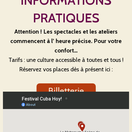
INFORMATIONS
PRATIQUES
Attention ! Les spectacles et les ateliers
commencent à l’ heure précise. Pour votre
confort…
Tarifs : une culture accessible à toutes et tous !
Réservez vos places dès à présent ici :
Billetterie
Allez-y avec Tisséo !
Calculer mon itinéraire
Retrouvez tous les lieux et les différents accès sur cette carte interactive.