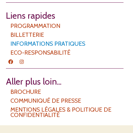
Liens rapides
PROGRAMMATION
BILLETTERIE
INFORMATIONS PRATIQUES
ECO-RESPONSABILITÉ
F
I
a
n
c
s
e
t
b
a
Aller plus loin...
o
g
o
r
BROCHURE
k
a
m
COMMUNIQUÉ DE PRESSE
MENTIONS LÉGALES & POLITIQUE DE
CONFIDENTIALITÉ